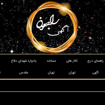
راهنمای درج
تالار های
مساجد
یادواره شهدای دفاع
اگهی
تهران
تهران
مقدس
ت
را سپاس می گوید
م