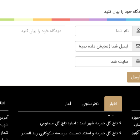
گاه خود را بیان کنید
رسال
اطل
اخبار
نظرسنجی
آمار
حوزه
آدرس 
تاج گل خیریه شهر امید : اجاره تاج گل مصنوعی
اید.
شهید پورا
تاج گل خیریه و استند تسلیت موسسه نیکوکاری رعد الغدیر
آگهی
شماره 
رستوران اردک آبی مناسب پذیرایی مجالس ترحیم و مهمانیها