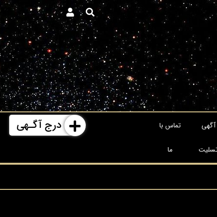
درج آگـهی
آگهی
تماس با
سلیت
ما