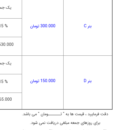
یک جم
بنر C
300.000 تومان
15 %
1.530.000 تو
یک جم
بنر D
150.000 تومان
15 %
765.000 توم
دقت فرمایید ، قیمت ها به " تـــــــومان " می باشد.
برای روزهای جمعه مبلغی دریافت نمی شود.