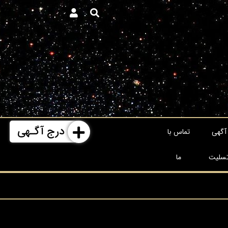
درج آگـهی
آگهی
تماس با
سلیت
ما