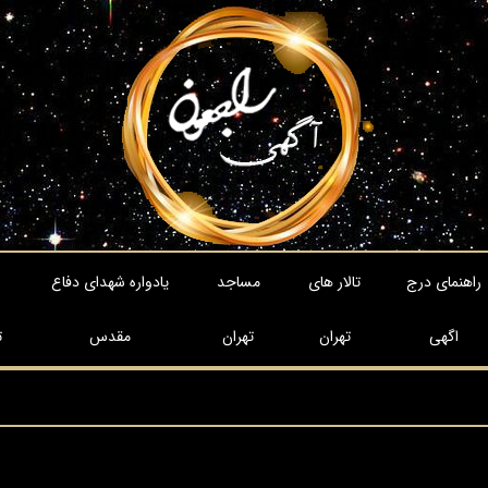
راهنمای درج
تالار های
مساجد
یادواره شهدای دفاع
اگهی
تهران
تهران
مقدس
ت
را سپاس می گوید
م