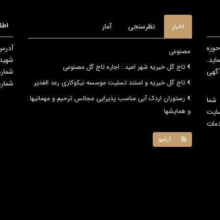
اطل
اخبار
نظرسنجی
آمار
حوزه
آدرس 
تاج گل خیریه شهر امید : اجاره تاج گل مصنوعی
اید.
شهید پورا
تاج گل خیریه و استند تسلیت موسسه نیکوکاری رعد الغدیر
آگهی
شماره 
رستوران اردک آبی مناسب پذیرایی مجالس ترحیم و مهمانیها
شماره مد
و همایشها
 شما
ایت
دمات
آرشیو
کلیه حقوق مادی و معنوی این وب سایت برای
راجعون
محفوظ می باشد
طراحی سایت - هاستینگ
توسط سنادیتا
SANADATA
|
SanaCMS ۱۲,۲